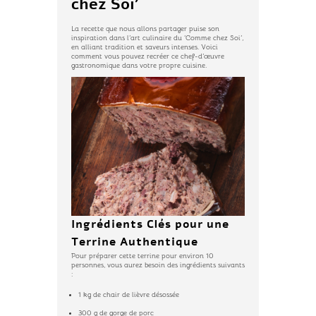
chez Soi’
La recette que nous allons partager puise son
inspiration dans l’art culinaire du ‘Comme chez Soi’,
en alliant tradition et saveurs intenses. Voici
comment vous pouvez recréer ce chef-d’œuvre
gastronomique dans votre propre cuisine.
Ingrédients Clés pour une
Terrine Authentique
Pour préparer cette terrine pour environ 10
personnes, vous aurez besoin des ingrédients suivants
:
1 kg de chair de lièvre désossée
300 g de gorge de porc