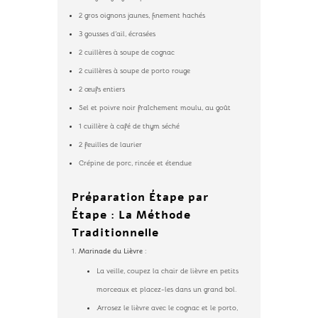
2 gros oignons jaunes, finement hachés
3 gousses d’ail, écrasées
2 cuillères à soupe de cognac
2 cuillères à soupe de porto rouge
2 œufs entiers
Sel et poivre noir fraîchement moulu, au goût
1 cuillère à café de thym séché
2 feuilles de laurier
Crépine de porc, rincée et étendue
Préparation Étape par
Étape : La Méthode
Traditionnelle
Marinade du Lièvre
:
La veille, coupez la chair de lièvre en petits
morceaux et placez-les dans un grand bol.
Arrosez le lièvre avec le cognac et le porto,