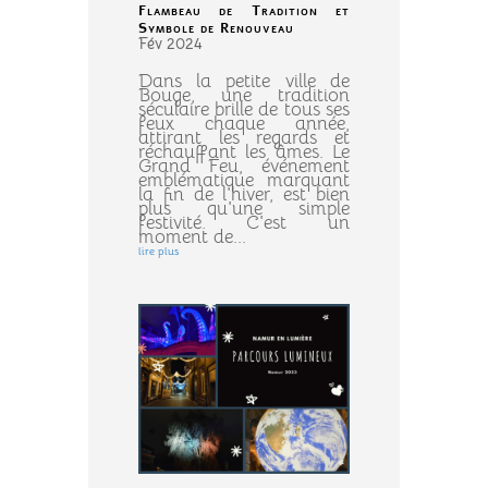
Flambeau de Tradition et
Symbole de Renouveau
Fév 2024
Dans la petite ville de
Bouge, une tradition
séculaire brille de tous ses
feux chaque année,
attirant les regards et
réchauffant les âmes. Le
Grand Feu, événement
emblématique marquant
la fin de l'hiver, est bien
plus qu'une simple
festivité. C'est un
moment de...
lire plus