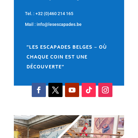
Tel. : +32 (0)460 214 165
Mail : info@lesescapades.be
"LES ESCAPADES BELGES – OÙ
CHAQUE COIN EST UNE
DÉCOUVERTE"