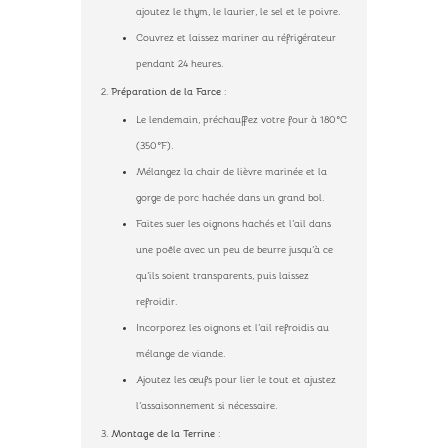
ajoutez le thym, le laurier, le sel et le poivre.
Couvrez et laissez mariner au réfrigérateur
pendant 24 heures.
Préparation de la Farce
:
Le lendemain, préchauffez votre four à 180°C
(350°F).
Mélangez la chair de lièvre marinée et la
gorge de porc hachée dans un grand bol.
Faites suer les oignons hachés et l’ail dans
une poêle avec un peu de beurre jusqu’à ce
qu’ils soient transparents, puis laissez
refroidir.
Incorporez les oignons et l’ail refroidis au
mélange de viande.
Ajoutez les œufs pour lier le tout et ajustez
l’assaisonnement si nécessaire.
Montage de la Terrine
: