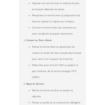
Tapissez une terrine avec la crépine de porc,
en laissant déborder les bords.
Remplissez la terrine avec la préparation de
lièvre et repliez la crépine sur le dessus.
Couvrez la terrine avec son couvercle ou
avec une feuille de papier aluminium.
Cuisson au Bain-Marie
:
Placez la terrine dans un grand plat de
cuisson et versez de l’eau chaude dans le plat
pour venir à mi-hauteur de la terrine.
Enfournez pour environ 1h30 ou jusqu’à ce
que l’intérieur de la terrine atteigne 70°C
(158°F).
Repos et Service
:
Retirez la terrine du four et laissez-la
refroidir.
Placez un poids sur le couvercle et réfrigérez