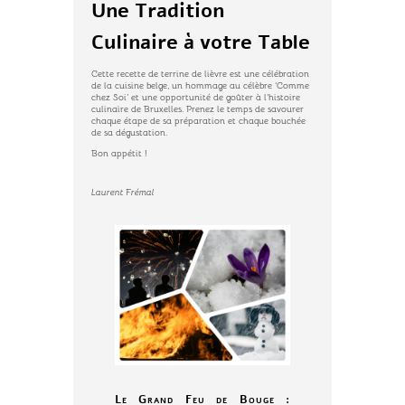
Une Tradition
Culinaire à votre Table
Cette recette de terrine de lièvre est une célébration
de la cuisine belge, un hommage au célèbre ‘Comme
chez Soi’ et une opportunité de goûter à l’histoire
culinaire de Bruxelles. Prenez le temps de savourer
chaque étape de sa préparation et chaque bouchée
de sa dégustation.
Bon appétit !
Laurent Frémal
Le Grand Feu de Bouge :