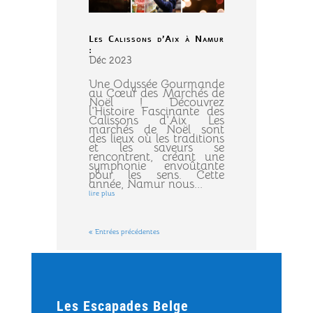
Les Calissons d’Aix à Namur
:
Déc 2023
Une Odyssée Gourmande
au Cœur des Marchés de
Noël ! Découvrez
l'Histoire Fascinante des
Calissons d'Aix Les
marchés de Noël sont
des lieux où les traditions
et les saveurs se
rencontrent, créant une
symphonie envoûtante
pour les sens. Cette
année, Namur nous...
lire plus
« Entrées précédentes
Les Escapades Belge