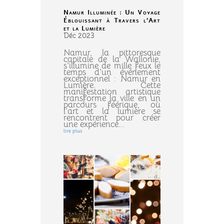
Namur Illuminée : Un Voyage
Éblouissant à Travers l’Art
et la Lumière
Déc 2023
Namur, la pittoresque
capitale de la Wallonie,
s'illumine de mille feux le
temps d'un événement
exceptionnel : Namur en
Lumière. Cette
manifestation artistique
transforme la ville en un
parcours féérique, où
l'art et la lumière se
rencontrent pour créer
une expérience...
lire plus