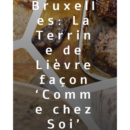
Bruxell
es: La
Terrin
e de
Lièvre
façon
‘Comm
e chez
Soi’