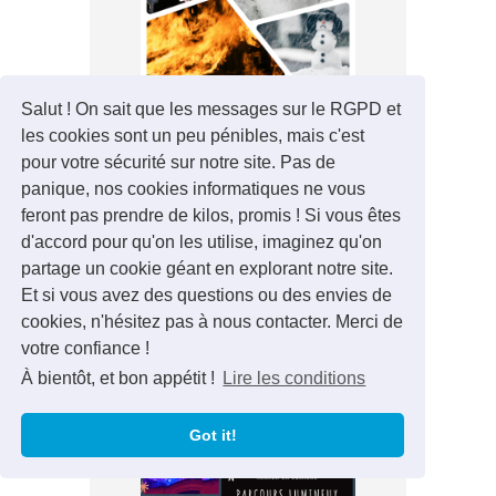
Salut ! On sait que les messages sur le RGPD et
Le Grand Feu de Bouge :
les cookies sont un peu pénibles, mais c'est
Flambeau de Tradition et
Symbole de Renouveau
pour votre sécurité sur notre site. Pas de
Fév 2024
panique, nos cookies informatiques ne vous
Dans la petite ville de
feront pas prendre de kilos, promis ! Si vous êtes
Bouge, une tradition
d'accord pour qu'on les utilise, imaginez qu'on
séculaire brille de tous ses
feux chaque année,
partage un cookie géant en explorant notre site.
attirant les regards et
réchauffant les âmes. Le
Et si vous avez des questions ou des envies de
Grand Feu, événement
emblématique marquant
cookies, n'hésitez pas à nous contacter. Merci de
la fin de l'hiver, est bien
plus qu'une simple
votre confiance !
festivité. C'est un
moment de...
À bientôt, et bon appétit !
Lire les conditions
lire plus
Got it!