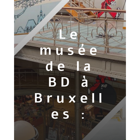
Le
musée
de la
BD à
Bruxell
es :