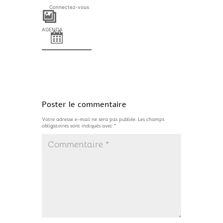
r
Connectez-vous
e
s
A
s
l
e
b
AGENDA
s
u
A
m
g
P
e
h
n
o
d
t
a
o
s
Poster le commentaire
Votre adresse e-mail ne sera pas publiée.
Les champs
obligatoires sont indiqués avec
*