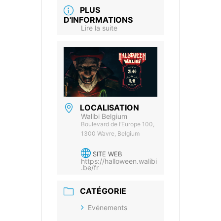
PLUS
D'INFORMATIONS
Lire la suite
LOCALISATION
Walibi Belgium
Boulevard de l’Europe 100,
1300 Wavre, Belgium
SITE WEB
https://halloween.walibi
.be/fr
CATÉGORIE
Evénements