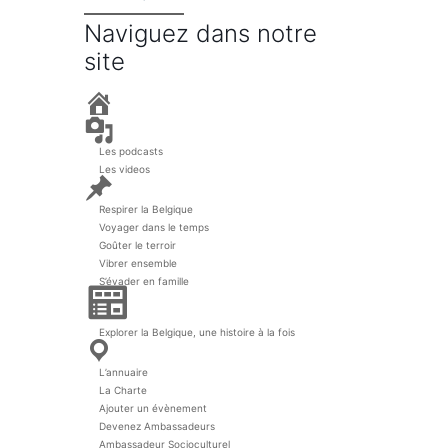
Naviguez dans notre
site
A
c
c
M
u
é
Les podcasts
e
d
i
i
Les videos
l
a
N
o
Respirer la Belgique
s
E
Voyager dans le temps
s
Goûter le terroir
c
Vibrer ensemble
a
p
S’évader en famille
a
L
d
e
e
B
s
Explorer la Belgique, une histoire à la fois
l
B
o
o
g
L’annuaire
n
n
La Charte
e
Ajouter un évènement
s
Devenez Ambassadeurs
A
d
Ambassadeur Socioculturel