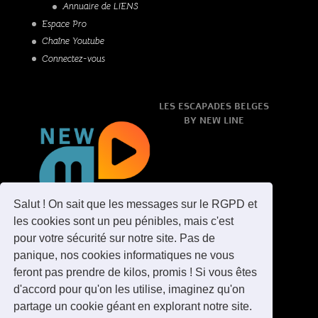
Annuaire de LIENS
Espace Pro
Chaîne Youtube
Connectez-vous
LES ESCAPADES BELGES
BY NEW LINE
Salut ! On sait que les messages sur le RGPD et
les cookies sont un peu pénibles, mais c'est
pour votre sécurité sur notre site. Pas de
panique, nos cookies informatiques ne vous
feront pas prendre de kilos, promis ! Si vous êtes
d'accord pour qu'on les utilise, imaginez qu'on
partage un cookie géant en explorant notre site.