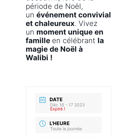
période de Noël,
un
événement convivial
et chaleureux
. Vivez
un
moment unique en
famille
en célébrant
la
magie de Noël à
Walibi !
DATE
Déc 16 - 17 2023
Expiré !
L'HEURE
Toute la journée