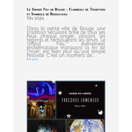
Le Grand Feu de Bouge : Flambeau de Tradition
et Symbole de Renouveau
Fév 2024
Dans la petite ville de Bouge, une
tradition séculaire brille de tous ses
feux chaque année, attirant les
regards et réchauffant les âmes. Le
Grand Feu, événement
emblématique marquant la fin de
l'hiver, est bien plus qu'une simple
festivité. C'est un moment de...
lire plus