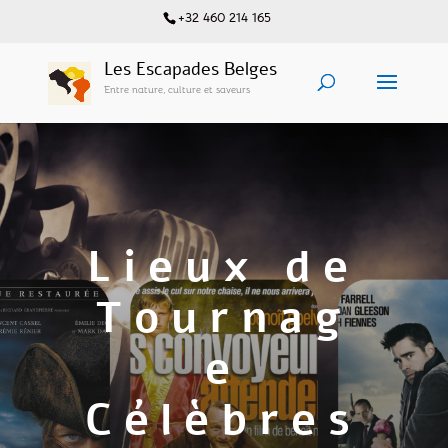
+32 460 214 165
Les Escapades Belges
Entre nature, culture et saveurs
Lieux de
Tournag
e
Célèbres